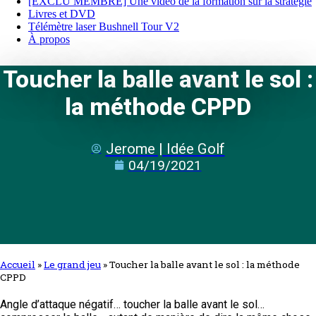
[EXCLU MEMBRE] Une vidéo de la formation sur la stratégie
Livres et DVD
Télémètre laser Bushnell Tour V2
À propos
Toucher la balle avant le sol :
la méthode CPPD
Jerome | Idée Golf
04/19/2021
Accueil
»
Le grand jeu
»
Toucher la balle avant le sol : la méthode
CPPD
Angle d’attaque négatif… toucher la balle avant le sol…