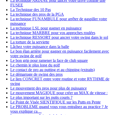
La technique ARIANE pour lancer votre drive comme une
FUSEE
La Technique des 10 Pas
La technique des pros de la PGA
La technique FUNAMBULE pour arrêter de gaspiller votre
puissance
La technique LSL pour gagner en puissance
La technique MARBRE pour vos approches roulées
La technique RESSORT pour ancrer votre swing dans le sol
La torture de la serviette
Lâchez votre puissance dans la balle
Le bon élan arrière pour gagner en puissance facilement avec
votre swing de golf
Le bon grip pour ramener la face de club square
Le chemin le plus long du golf
Le contact de pro au putting et au chipping (extraits)
Le démarrage de swing des pros
Le lien CONCRET entre votre routine et votre RYTHME de
swing
Le mouvement des pros pour plus de puissance
Le mouvement MAGIQUE pour créer un MAX de vitesse :
Le plus important sur les putts courts ?
Le Point de Visée SIENTIFIQUE sur les Putts en Pente
Le PROBLEME quand vous vous entraînez au practice ? Je
vous explique ça…