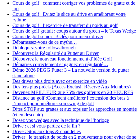
Cours de golf : comment corriger vos problèmes de gratte et de
top
Cours de golf : Evitez le slice au drive en améliorant votre
rythme
Cours de golf : l’exercice de transfert du poids au golf
Cours de golf gratuit : coups autour du green – le Texas Wedge
Cours de golf senior : 3 clés pour mieux driver
Débarrassez-vous de ce mythe…
Débloquez votre follow-through
Découvrez la Régularité du Putter au Driver
Découvrez le nouveau fonctionnement d’Idée Golf
Démarrez correctement et gagnez en régularité…
Démo 2026 PEGG Putter 3 – La nouvelle version du putter
stand alone
Des drives plus droits avec cet exercice en vidéo
Des fers plus précis (Accès Exclusif Réservé Aux Membres)
Devenez MEILLEUR que 75% des golfeurs en 20 HEURES
Distance au golf :Comment améliorer l’extension des bras à
l’impact pour améliorer son swing de golf
Dites STOP aux grattes et aux tops sur les approches en montée
(et en descente)
Dosez vos wedges avec la technique de l’horloge
Drive : et si vous partiez de la fin ?
Drive : Stop aux tops & chandelles
Driver : le transfert de poids en 2 mouvements pour eviter de se