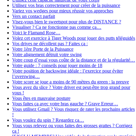
Utilisez vos bras correctement pour créer de la puissance
Variez vos wedges pour mieux réussir vos approches
Vers un contact parfait
Visez-vous bien le sweetspot pour plus de DISTANCE ?
Visualiser ? Ca ne fonctionne pas comme ça…
Voici le Flamand Rose…
Volez cet exercice à Tiger Woods pour jouer des putts téléguidés
Vos drives ne décollent pas ? Faites ça :
Votre 1ère Porte de la Puissance
Votre alignement détruit votre swing
Votre coup d’essai vous coûte de la distance et de la régularité…
Votre guide : 7 conseils pour jouer moins de 18
Votre position de backswing idéale : l’exercice pour éviter
l’overswing…
Votre score se joue a moins de 90 mètres du green : la preuve
Vous avez du slice ? Votre driver est peut-être trop grand pour
vous !
Vous êtes en mauvaise posture
Vous faites ça avec votre bras gauche ? Grave Erreur…
Vous utilisez Gmail ? Vous risquez de rater les prochains articles
!
Vous voulez du spin ? Regardez ça…
Vous vous relevez ou vous faites des grosses grattes ? Corrigez
ça !