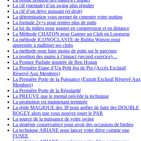
La clé (mentale) d’un swing plus régulier
La clé d’un drive puissant (et droit)
La détermination vous permet de cimenter votre putting
La formule 2v+s pour rentrer plus de putts
La loi du milieu pour gagner en compression et en distance
La Méthode CHATON pour Gagner un Club en Longueur
La méthode ICONOCLASTE de Bubba Watson pour
apprendre à maîtriser ses clubs
La methode pour faire moins de putts sur le parcours
La position des mains à l’impact (second exercice)…
La Posture Parfaite inspirée de Ben Hogan
La Première Etape d’Un Petit Jeu de Pro (Accès Exclusif
Réservé Aux Membres)
La Première Porte de la Puissance (Extrait Exclusif Réservé Aux
Membres)
La Première Porte de la Régularité
La PREUVE que le mental précède la technique
La promotion est maintenant terminée
La règle MAGIQUE des 3P pour arrêter de faire des DOUBLE
BOGEY alors que vous pouvez jouer le PAR
La source de la puissance de votre swing
La stratégie conservatrice pour avoir des occasions de birdies
La technique ARIANE pour lancer votre drive comme une
FUSEE