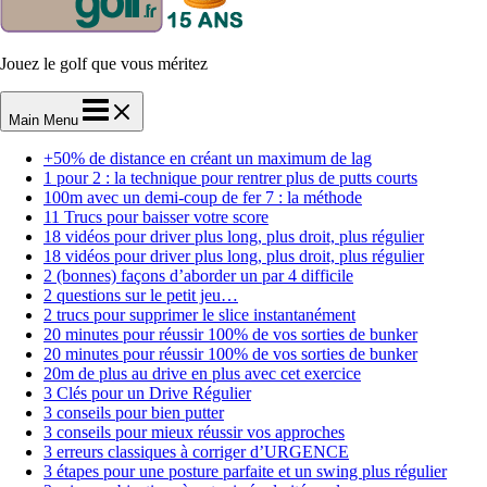
Jouez le golf que vous méritez
Main Menu
+50% de distance en créant un maximum de lag
1 pour 2 : la technique pour rentrer plus de putts courts
100m avec un demi-coup de fer 7 : la méthode
11 Trucs pour baisser votre score
18 vidéos pour driver plus long, plus droit, plus régulier
18 vidéos pour driver plus long, plus droit, plus régulier
2 (bonnes) façons d’aborder un par 4 difficile
2 questions sur le petit jeu…
2 trucs pour supprimer le slice instantanément
20 minutes pour réussir 100% de vos sorties de bunker
20 minutes pour réussir 100% de vos sorties de bunker
20m de plus au drive en plus avec cet exercice
3 Clés pour un Drive Régulier
3 conseils pour bien putter
3 conseils pour mieux réussir vos approches
3 erreurs classiques à corriger d’URGENCE
3 étapes pour une posture parfaite et un swing plus régulier