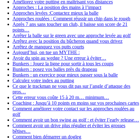
Améliorez votre putting en maîtrisant vos distances
Approches : La position des mains à l’impact
Approches levées :Contactez mieux la balle
Approches roulées : Comment réussir un chip dans le rough
Après 7 ans sans toucher un club, il baisse son score de 21
points…
Arrêter la balle sur le green avec une approche levée au golf
Arrêtez avec la position du bûcheron quand vous drivez
Arrêtez de manquez vos putts courts
Aujourd’hui, on tue un MYTHE :
Avoir du spin au wedge ? Une erreur à éviter…
Bunkers : Jouez la ligne pour sortir à tous les coups
Bunkers : posez vos balles près du drapeau
Bunkers : un exercice pour mieux passer sous la balle
Calculez votre index au putting
Ce que le trackman ne vous dit pas sur l’angle d’attaque des
pros…
Cette erreur vous coûte 15 à 20 m… minimum…
Coaching : Jusqu’à 10 points en moins sur vos prochaines cartes
Comment améliorer votre contact sur les approches roulées au
golf
Comment avoir un bon swing au golf : et éviter l’early release…
Comment avoir un drive plus régulier et éviter les grosses
bêtises…
Comment bien démarrer un dogleg