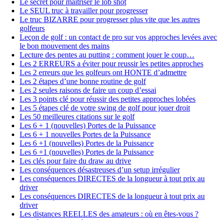
Le secret pour maîtriser le lob shot
Le SEUL truc à travailler pour progresser
Le truc BIZARRE pour progresser plus vite que les autres
golfeurs
Leçon de golf : un contact de pro sur vos approches levées avec
le bon mouvement des mains
Lecture des pentes au putting : comment jouer le coup…
Les 2 ERREURS a éviter pour reussir les petites approches
Les 2 erreurs que les golfeurs ont HONTE d’admettre
Les 2 étapes d’une bonne routine de golf
Les 2 seules raisons de faire un coup d’essai
Les 3 points clé pour réussir des petites approches lobées
Les 5 étapes clé de votre swing de golf pour jouer droit
Les 50 meilleures citations sur le golf
Les 6 + 1 (nouvelles) Portes de la Puissance
Les 6 + 1 nouvelles Portes de la Puissance
Les 6 +1 (nouvelles) Portes de la Puissance
Les 6 +1 (nouvelles) Portes de la Puissance
Les clés pour faire du draw au drive
Les conséquences désastreuses d’un setup irrégulier
Les conséquences DIRECTES de la longueur à tout prix au
driver
Les conséquences DIRECTES de la longueur à tout prix au
driver
Les distances REELLES des amateurs : où en êtes-vous ?