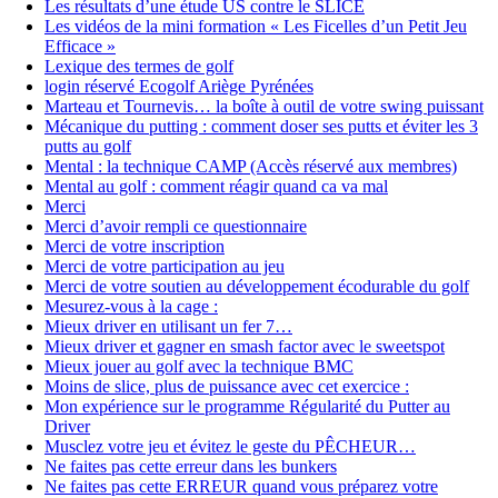
Les résultats d’une étude US contre le SLICE
Les vidéos de la mini formation « Les Ficelles d’un Petit Jeu
Efficace »
Lexique des termes de golf
login réservé Ecogolf Ariège Pyrénées
Marteau et Tournevis… la boîte à outil de votre swing puissant
Mécanique du putting : comment doser ses putts et éviter les 3
putts au golf
Mental : la technique CAMP (Accès réservé aux membres)
Mental au golf : comment réagir quand ca va mal
Merci
Merci d’avoir rempli ce questionnaire
Merci de votre inscription
Merci de votre participation au jeu
Merci de votre soutien au développement écodurable du golf
Mesurez-vous à la cage :
Mieux driver en utilisant un fer 7…
Mieux driver et gagner en smash factor avec le sweetspot
Mieux jouer au golf avec la technique BMC
Moins de slice, plus de puissance avec cet exercice :
Mon expérience sur le programme Régularité du Putter au
Driver
Musclez votre jeu et évitez le geste du PÊCHEUR…
Ne faites pas cette erreur dans les bunkers
Ne faites pas cette ERREUR quand vous préparez votre