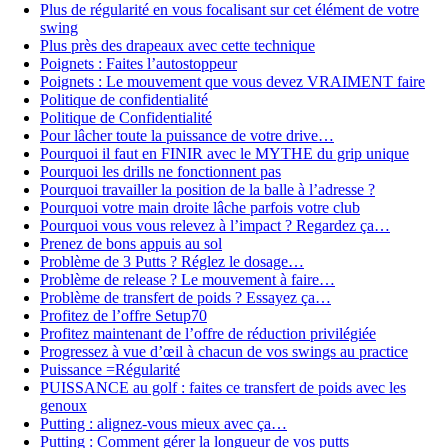
Plus de régularité en vous focalisant sur cet élément de votre
swing
Plus près des drapeaux avec cette technique
Poignets : Faites l’autostoppeur
Poignets : Le mouvement que vous devez VRAIMENT faire
Politique de confidentialité
Politique de Confidentialité
Pour lâcher toute la puissance de votre drive…
Pourquoi il faut en FINIR avec le MYTHE du grip unique
Pourquoi les drills ne fonctionnent pas
Pourquoi travailler la position de la balle à l’adresse ?
Pourquoi votre main droite lâche parfois votre club
Pourquoi vous vous relevez à l’impact ? Regardez ça…
Prenez de bons appuis au sol
Problème de 3 Putts ? Réglez le dosage…
Problème de release ? Le mouvement à faire…
Problème de transfert de poids ? Essayez ça…
Profitez de l’offre Setup70
Profitez maintenant de l’offre de réduction privilégiée
Progressez à vue d’œil à chacun de vos swings au practice
Puissance =Régularité
PUISSANCE au golf : faites ce transfert de poids avec les
genoux
Putting : alignez-vous mieux avec ça…
Putting : Comment gérer la longueur de vos putts