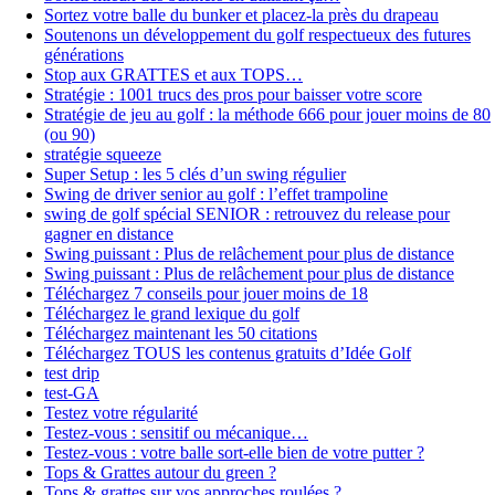
Sortez votre balle du bunker et placez-la près du drapeau
Soutenons un développement du golf respectueux des futures
générations
Stop aux GRATTES et aux TOPS…
Stratégie : 1001 trucs des pros pour baisser votre score
Stratégie de jeu au golf : la méthode 666 pour jouer moins de 80
(ou 90)
stratégie squeeze
Super Setup : les 5 clés d’un swing régulier
Swing de driver senior au golf : l’effet trampoline
swing de golf spécial SENIOR : retrouvez du release pour
gagner en distance
Swing puissant : Plus de relâchement pour plus de distance
Swing puissant : Plus de relâchement pour plus de distance
Téléchargez 7 conseils pour jouer moins de 18
Téléchargez le grand lexique du golf
Téléchargez maintenant les 50 citations
Téléchargez TOUS les contenus gratuits d’Idée Golf
test drip
test-GA
Testez votre régularité
Testez-vous : sensitif ou mécanique…
Testez-vous : votre balle sort-elle bien de votre putter ?
Tops & Grattes autour du green ?
Tops & grattes sur vos approches roulées ?