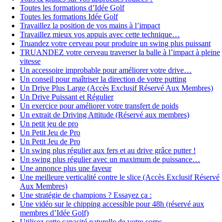
Toutes les formations d’Idée Golf
Toutes les formations Idée Golf
Travaillez la position de vos mains à l’impact
Travaillez mieux vos appuis avec cette technique…
Truandez votre cerveau pour produire un swing plus puissant
TRUANDEZ votre cerveau traverser la balle à l’impact à pleine
vitesse
Un accessoire improbable pour améliorer votre drive…
Un conseil pour maîtriser la direction de votre putting
Un Drive Plus Large (Accès Exclusif Réservé Aux Membres)
Un Drive Puissant et Régulier
Un exercice pour améliorer votre transfert de poids
Un extrait de Driving Attitude (Réservé aux membres)
Un petit jeu de pro
Un Petit Jeu de Pro
Un Petit Jeu de Pro
Un swing plus régulier aux fers et au drive grâce putter !
Un swing plus régulier avec un maximum de puissance…
Une annonce plus une faveur
Une meilleure verticalité contre le slice (Accès Exclusif Réservé
Aux Membres)
Une stratégie de champions ? Essayez ça :
Une vidéo sur le chipping accessible pour 48h (réservé aux
membres d’Idée Golf)
Utilisez cette capacité naturelle de votre corps