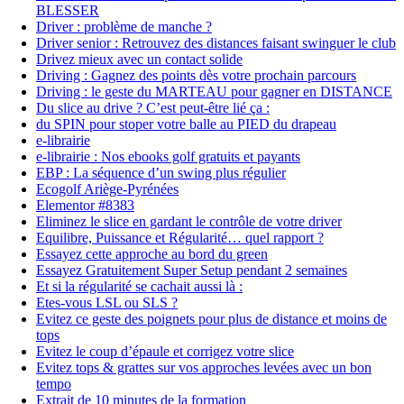
BLESSER
Driver : problème de manche ?
Driver senior : Retrouvez des distances faisant swinguer le club
Drivez mieux avec un contact solide
Driving : Gagnez des points dès votre prochain parcours
Driving : le geste du MARTEAU pour gagner en DISTANCE
Du slice au drive ? C’est peut-être lié ça :
du SPIN pour stoper votre balle au PIED du drapeau
e-librairie
e-librairie : Nos ebooks golf gratuits et payants
EBP : La séquence d’un swing plus régulier
Ecogolf Ariège-Pyrénées
Elementor #8383
Eliminez le slice en gardant le contrôle de votre driver
Equilibre, Puissance et Régularité… quel rapport ?
Essayez cette approche au bord du green
Essayez Gratuitement Super Setup pendant 2 semaines
Et si la régularité se cachait aussi là :
Etes-vous LSL ou SLS ?
Evitez ce geste des poignets pour plus de distance et moins de
tops
Evitez le coup d’épaule et corrigez votre slice
Evitez tops & grattes sur vos approches levées avec un bon
tempo
Extrait de 10 minutes de la formation