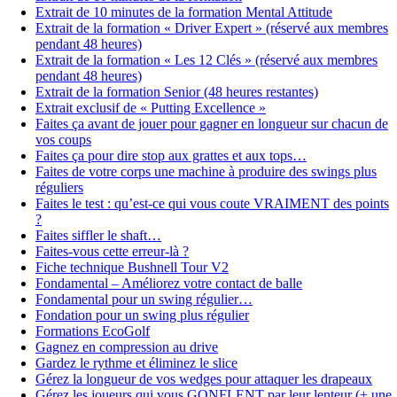
Extrait de 10 minutes de la formation Mental Attitude
Extrait de la formation « Driver Expert » (réservé aux membres
pendant 48 heures)
Extrait de la formation « Les 12 Clés » (réservé aux membres
pendant 48 heures)
Extrait de la formation Senior (48 heures restantes)
Extrait exclusif de « Putting Excellence »
Faites ça avant de jouer pour gagner en longueur sur chacun de
vos coups
Faites ça pour dire stop aux grattes et aux tops…
Faites de votre corps une machine à produire des swings plus
réguliers
Faites le test : qu’est-ce qui vous coute VRAIMENT des points
?
Faites siffler le shaft…
Faites-vous cette erreur-là ?
Fiche technique Bushnell Tour V2
Fondamental – Améliorez votre contact de balle
Fondamental pour un swing régulier…
Fondation pour un swing plus régulier
Formations EcoGolf
Gagnez en compression au drive
Gardez le rythme et éliminez le slice
Gérez la longueur de vos wedges pour attaquer les drapeaux
Gérez les joueurs qui vous GONFLENT par leur lenteur (+ une