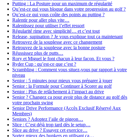
Putting : La Posture pour un maximum de régularité
Qu’est-ce qui vous bloque dans votre progression au golf ?
Qu’est-ce qui vous coûte des points au putting ?
Ralentir pour aller plus vite…
Ralentissez pour utiliser l’effet ressort
Régularité rime avec simplicité… et c’est tout
Release, supination ? Je vous explique tout ça maintenant
Retrouvez de la souplesse avec ce changement
Retrouvez de la souplesse avec la bonne posture
Réussissez plus de putts…
Rory et Miguel le font chacun à leur façon. Et vous ?
Ryder Cup : qu’est-ce que c’est ?
Scrambling : Comment vous situez-vous par rapport à votre
niveau
Senior : 5 minutes pour mieux vous préparer à jouer
Senior : la Formule pour Continuer à Scorer au golf
Senior : Plus de relâchement à l’impact au drive
Senior ? Changez ça pour avoir plus de distance au golf dès
votre prochain swing
Senior Drive Performance (Accès Exclusif Réservé Aux
Membres)
Seniors ? Adoptez l’aile de pigeon…
Slice : C’est déjà trop tard dès le setup…
Slice au drive ? Essayez cet exercice…
Sortez mieux des bunkers en utilisant ça…