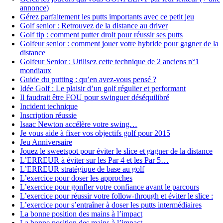
annonce)
Gérez parfaitement les putts importants avec ce petit jeu
Golf senior : Retrouvez de la distance au driver
Golf tip : comment putter droit pour réussir ses putts
Golfeur senior : comment jouer votre hybride pour gagner de la
distance
Golfeur Senior : Utilisez cette technique de 2 anciens n°1
mondiaux
Guide du putting : qu’en avez-vous pensé ?
Idée Golf : Le plaisir d’un golf régulier et performant
Il faudrait être FOU pour swinguer déséquilibré
Incident technique
Inscription réussie
Isaac Newton accélère votre swing…
Je vous aide à fixer vos objectifs golf pour 2015
Jeu Anniversaire
Jouez le sweetspot pour éviter le slice et gagner de la distance
L’ERREUR à éviter sur les Par 4 et les Par 5…
L’ERREUR stratégique de base au golf
L’exercice pour doser les approches
L’exercice pour gonfler votre confiance avant le parcours
L’exercice pour réussir votre follow-through et éviter le slice :
L’exercice pour s’entraîner à doser les putts intermédiaires
La bonne position des mains à l’impact
La bonne position des mains à l’impact