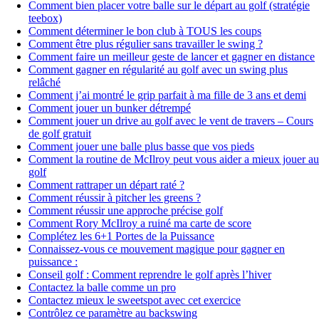
Comment bien placer votre balle sur le départ au golf (stratégie
teebox)
Comment déterminer le bon club à TOUS les coups
Comment être plus régulier sans travailler le swing ?
Comment faire un meilleur geste de lancer et gagner en distance
Comment gagner en régularité au golf avec un swing plus
relâché
Comment j’ai montré le grip parfait à ma fille de 3 ans et demi
Comment jouer un bunker détrempé
Comment jouer un drive au golf avec le vent de travers – Cours
de golf gratuit
Comment jouer une balle plus basse que vos pieds
Comment la routine de McIlroy peut vous aider a mieux jouer au
golf
Comment rattraper un départ raté ?
Comment réussir à pitcher les greens ?
Comment réussir une approche précise golf
Comment Rory McIlroy a ruiné ma carte de score
Complétez les 6+1 Portes de la Puissance
Connaissez-vous ce mouvement magique pour gagner en
puissance :
Conseil golf : Comment reprendre le golf après l’hiver
Contactez la balle comme un pro
Contactez mieux le sweetspot avec cet exercice
Contrôlez ce paramètre au backswing