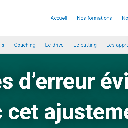
Accueil
Nos formations
No
ls
Coaching
Le drive
Le putting
Les appr
s d’erreur évi
 cet ajuste