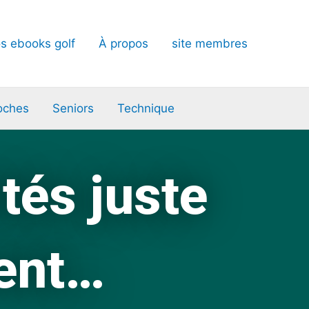
s ebooks golf
À propos
site membres
oches
Seniors
Technique
tés juste
ment…