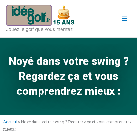
Aller
Main
au
Men
contenu
Jouez le golf que vous méritez
Noyé dans votre swing ?
Regardez ça et vous
comprendrez mieux :
Accueil
»
Noyé dans votre swing ? Regardez ça et vous comprendrez
mieux :