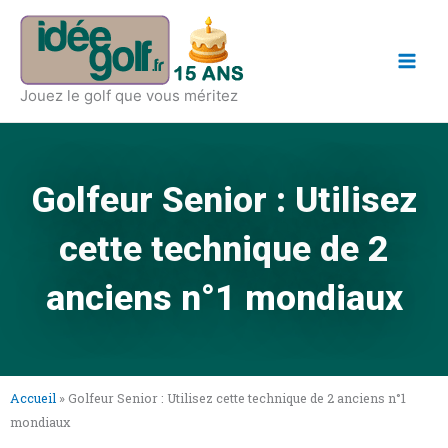
Aller
Main
au
Men
contenu
Jouez le golf que vous méritez
Golfeur Senior : Utilisez
cette technique de 2
anciens n°1 mondiaux
Accueil
»
Golfeur Senior : Utilisez cette technique de 2 anciens n°1
mondiaux