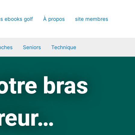
s ebooks golf
À propos
site membres
oches
Seniors
Technique
otre bras
reur…