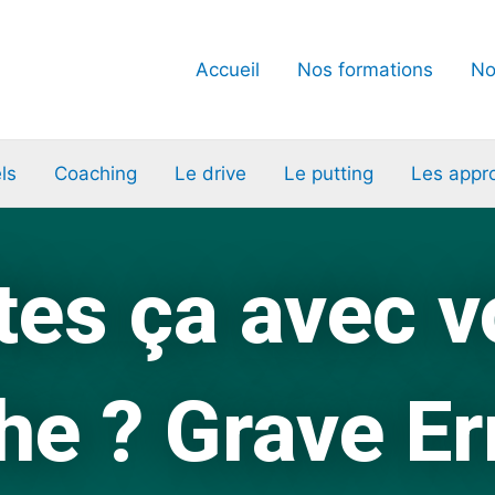
Accueil
Nos formations
No
ls
Coaching
Le drive
Le putting
Les appr
tes ça avec v
he ? Grave Er