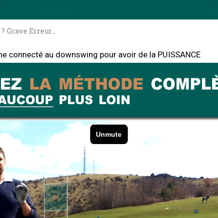
 ? Grave Erreur…
che connecté au downswing pour avoir de la PUISSANCE