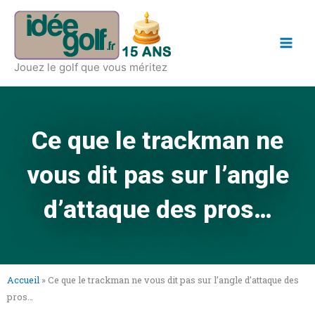
Aller
Main
au
Men
contenu
Jouez le golf que vous méritez
Ce que le trackman ne
vous dit pas sur l’angle
d’attaque des pros…
Accueil
»
Ce que le trackman ne vous dit pas sur l’angle d’attaque des
pros…