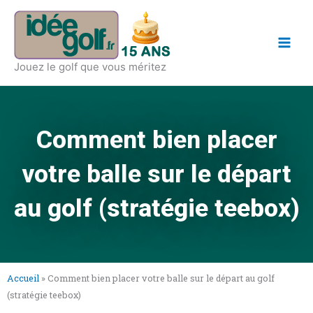
Aller
Main
au
Men
contenu
Jouez le golf que vous méritez
Comment bien placer
votre balle sur le départ
au golf (stratégie teebox)
Accueil
»
Comment bien placer votre balle sur le départ au golf
(stratégie teebox)