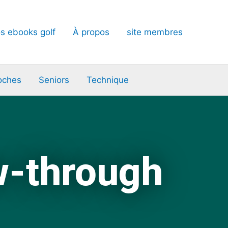
s ebooks golf
À propos
site membres
oches
Seniors
Technique
w-through