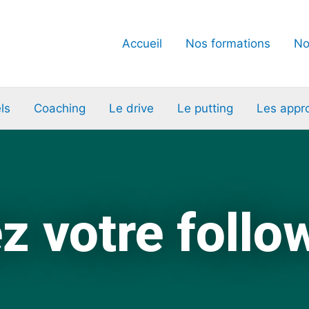
Accueil
Nos formations
No
ls
Coaching
Le drive
Le putting
Les appr
z votre follo