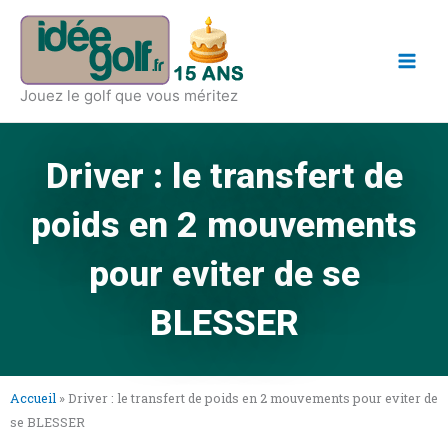
Aller
Main
au
Men
contenu
Jouez le golf que vous méritez
Driver : le transfert de
poids en 2 mouvements
pour eviter de se
BLESSER
Accueil
»
Driver : le transfert de poids en 2 mouvements pour eviter de
se BLESSER