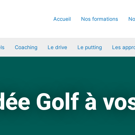
Accueil
Nos formations
No
ls
Coaching
Le drive
Le putting
Les appr
dée Golf à vo