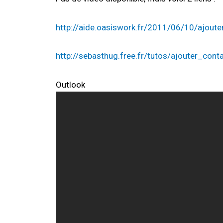
http://aide.oasiswork.fr/2011/06/10/ajoute
http://sebasthug.free.fr/tutos/ajouter_con
Outlook