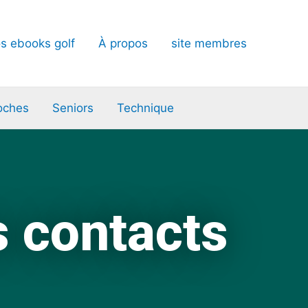
s ebooks golf
À propos
site membres
oches
Seniors
Technique
s contacts