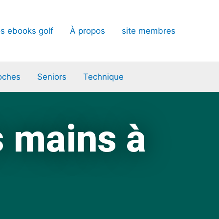
s ebooks golf
À propos
site membres
oches
Seniors
Technique
s mains à