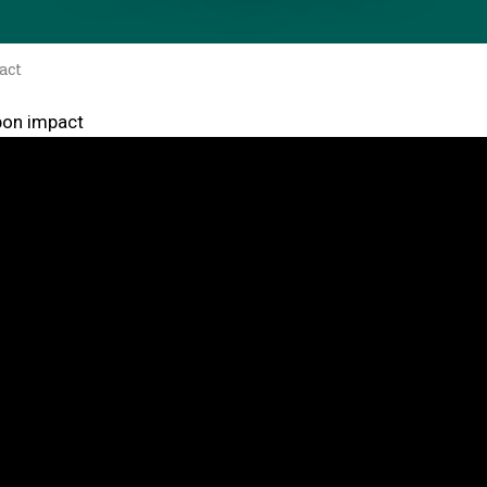
act
bon impact