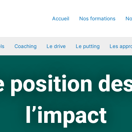
Accueil
Nos formations
No
ls
Coaching
Le drive
Le putting
Les appr
 position de
l’impact