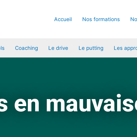
Accueil
Nos formations
No
ls
Coaching
Le drive
Le putting
Les appr
s en mauvais