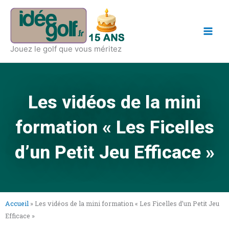
Aller
Main
au
Men
contenu
Jouez le golf que vous méritez
Les vidéos de la mini
formation « Les Ficelles
d’un Petit Jeu Efficace »
Accueil
»
Les vidéos de la mini formation « Les Ficelles d’un Petit Jeu
Efficace »