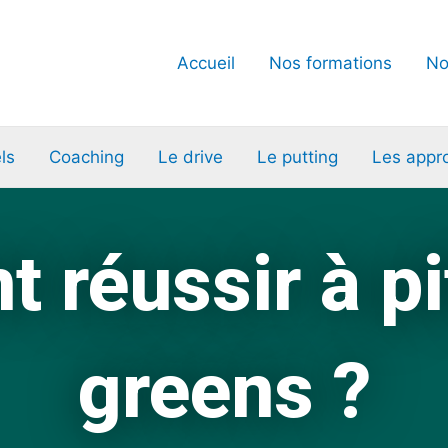
Accueil
Nos formations
No
ls
Coaching
Le drive
Le putting
Les appr
réussir à pi
greens ?