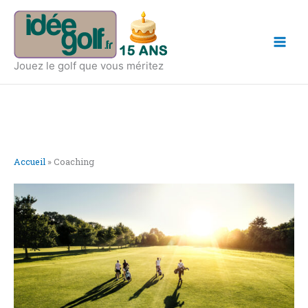
Aller
Main
au
Men
contenu
Jouez le golf que vous méritez
Accueil
»
Coaching
Page
Page
Page
Page
Page