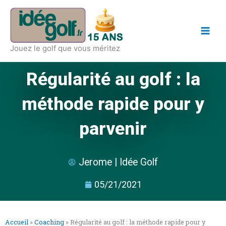
Aller
Main
au
Men
contenu
Jouez le golf que vous méritez
Régularité au golf : la
méthode rapide pour y
parvenir
Jerome | Idée Golf
05/21/2021
Accueil
»
Coaching
»
Régularité au golf : la méthode rapide pour y