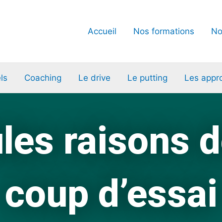
Accueil
Nos formations
No
ls
Coaching
Le drive
Le putting
Les appr
les raisons d
coup d’essai