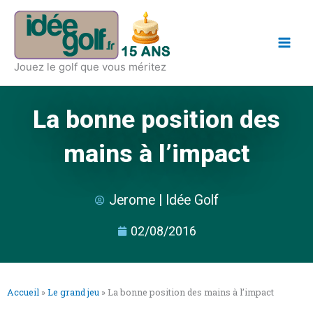
Aller
Main
au
Men
contenu
Jouez le golf que vous méritez
La bonne position des
mains à l’impact
Jerome | Idée Golf
02/08/2016
Accueil
»
Le grand jeu
»
La bonne position des mains à l’impact