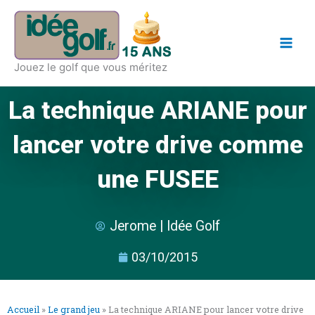
Aller
Main
au
Men
contenu
Jouez le golf que vous méritez
La technique ARIANE pour
lancer votre drive comme
une FUSEE
Jerome | Idée Golf
03/10/2015
Accueil
»
Le grand jeu
»
La technique ARIANE pour lancer votre drive