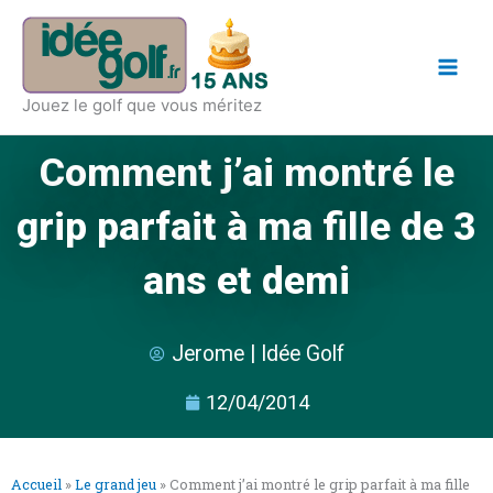
Aller
Main
au
Men
contenu
Jouez le golf que vous méritez
Comment j’ai montré le
grip parfait à ma fille de 3
ans et demi
Jerome | Idée Golf
12/04/2014
Accueil
»
Le grand jeu
»
Comment j’ai montré le grip parfait à ma fille