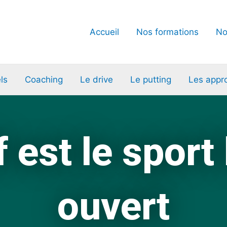
Accueil
Nos formations
No
ls
Coaching
Le drive
Le putting
Les appr
f est le sport 
ouvert