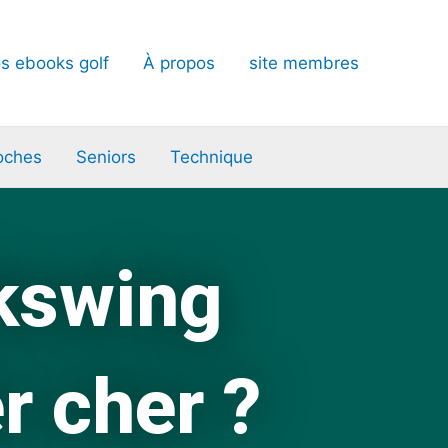
s ebooks golf
À propos
site membres
oches
Seniors
Technique
kswing
r cher ?