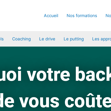
Accueil
Nos formations
No
ls
Coaching
Le drive
Le putting
Les appr
uoi votre bac
de vous coûte