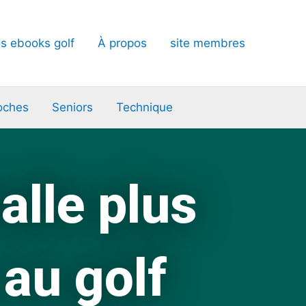
s ebooks golf
À propos
site membres
oches
Seniors
Technique
lle plus
 au golf