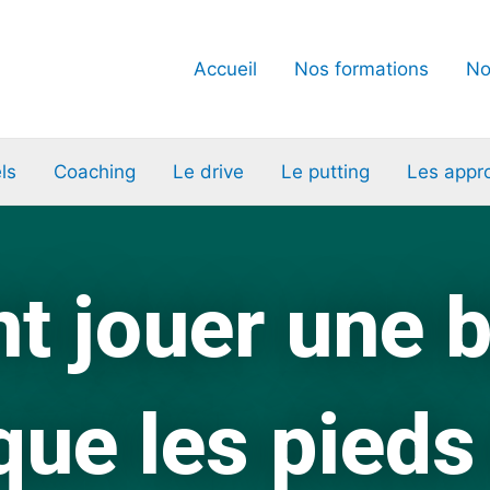
Accueil
Nos formations
No
ls
Coaching
Le drive
Le putting
Les appr
 jouer une ba
ue les pieds