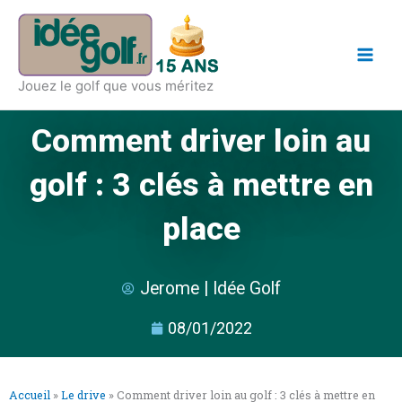
Aller
Main
au
Men
contenu
Jouez le golf que vous méritez
Comment driver loin au
golf : 3 clés à mettre en
place
Jerome | Idée Golf
08/01/2022
Accueil
»
Le drive
»
Comment driver loin au golf : 3 clés à mettre en