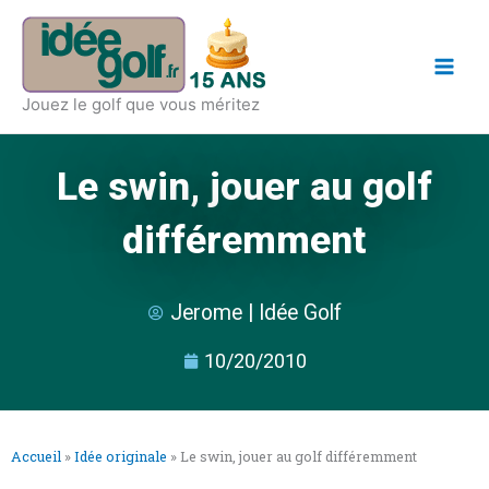
Aller
Main
au
Men
contenu
Jouez le golf que vous méritez
Le swin, jouer au golf
différemment
Jerome | Idée Golf
10/20/2010
Accueil
»
Idée originale
»
Le swin, jouer au golf différemment