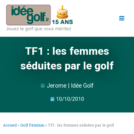
Aller
Main
au
Men
contenu
Jouez le golf que vous méritez
TF1 : les femmes
séduites par le golf
Jerome | Idée Golf
10/10/2010
Accueil
»
Golf Féminin
»
TF1 : les femmes séduites par le golf