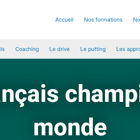
Accueil
Nos formations
No
ls
Coaching
Le drive
Le putting
Les appr
ançais champ
monde