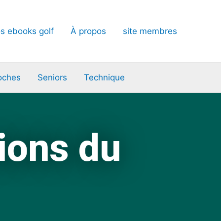
s ebooks golf
À propos
site membres
oches
Seniors
Technique
ions du