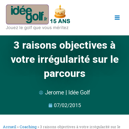
Aller
Main
au
Men
contenu
Jouez le golf que vous méritez
3 raisons objectives à
votre irrégularité sur le
parcours
Jerome | Idée Golf
07/02/2015
Accueil
»
Coaching
»
3 raisons objectives à votre irrégularité sur le