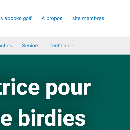
s ebooks golf
À propos
site membres
oches
Seniors
Technique
trice pour
e birdies