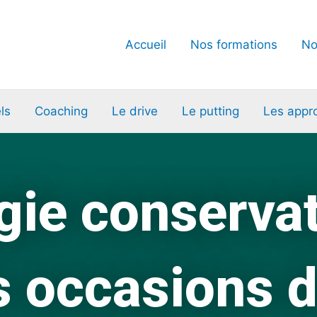
Accueil
Nos formations
No
ls
Coaching
Le drive
Le putting
Les appr
gie conserva
s occasions d