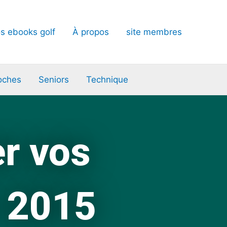
s ebooks golf
À propos
site membres
oches
Seniors
Technique
er vos
r 2015