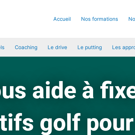
Accueil
Nos formations
No
ls
Coaching
Le drive
Le putting
Les appr
us aide à fix
tifs golf pou