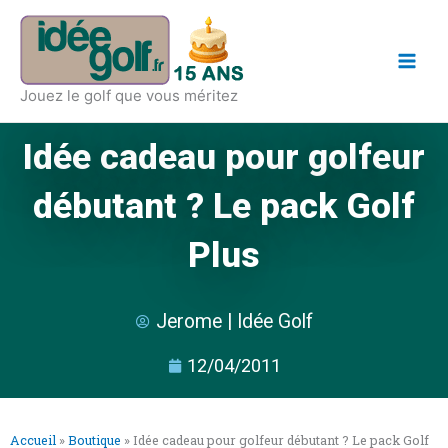
Aller
Main
au
Men
contenu
Jouez le golf que vous méritez
Idée cadeau pour golfeur
débutant ? Le pack Golf
Plus
Jerome | Idée Golf
12/04/2011
Accueil
»
Boutique
»
Idée cadeau pour golfeur débutant ? Le pack Golf