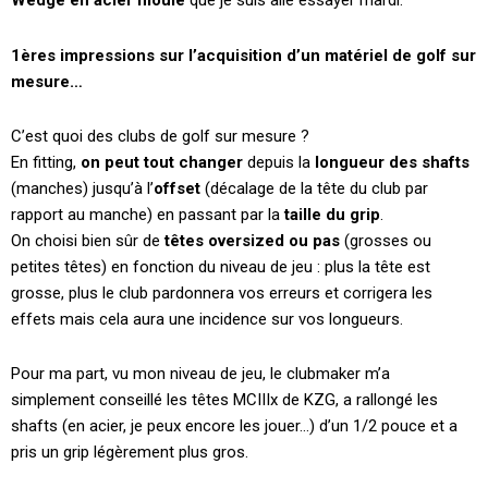
Wedge en acier moulé
que je suis allé essayer mardi.
1ères impressions sur l’acquisition d’un matériel de golf sur
mesure…
C’est quoi des clubs de golf sur mesure ?
En fitting,
on peut tout changer
depuis la
longueur des shafts
(manches) jusqu’à l’
offset
(décalage de la tête du club par
rapport au manche) en passant par la
taille du grip
.
On choisi bien sûr de
têtes oversized ou pas
(grosses ou
petites têtes) en fonction du niveau de jeu : plus la tête est
grosse, plus le club pardonnera vos erreurs et corrigera les
effets mais cela aura une incidence sur vos longueurs.
Pour ma part, vu mon niveau de jeu, le clubmaker m’a
simplement conseillé les têtes MCIIIx de KZG, a rallongé les
shafts (en acier, je peux encore les jouer…) d’un 1/2 pouce et a
pris un grip légèrement plus gros.