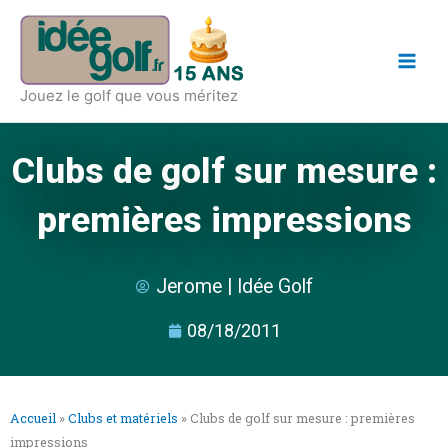
Aller
Main
au
Men
contenu
Jouez le golf que vous méritez
Clubs de golf sur mesure :
premières impressions
Jerome | Idée Golf
08/18/2011
Accueil
»
Clubs et matériels
»
Clubs de golf sur mesure : premières
impressions