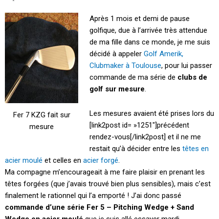
Après 1 mois et demi de pause
golfique, due à l’arrivée très attendue
de ma fille dans ce monde, je me suis
décidé à appeler
Golf Amerik,
Clubmaker à Toulouse
, pour lui passer
commande de ma série de
clubs de
golf sur mesure
.
Les mesures avaient été prises lors du
Fer 7 KZG fait sur
[link2post id= »1251″]précédent
mesure
rendez-vous[/link2post] et il ne me
restait qu’à décider entre les
têtes en
acier moulé
et celles en
acier forgé
.
Ma compagne m’encourageait à me faire plaisir en prenant les
têtes forgées (que j’avais trouvé bien plus sensibles), mais c’est
finalement le rationnel qui l’a emporté ! J’ai donc passé
commande d’une série Fer 5 – Pitching Wedge + Sand