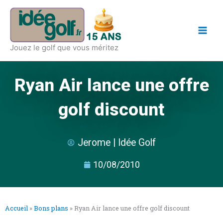
Aller
Main
au
Men
contenu
Jouez le golf que vous méritez
Ryan Air lance une offre
golf discount
Jerome | Idée Golf
10/08/2010
Accueil
»
Bons plans
»
Ryan Air lance une offre golf discount