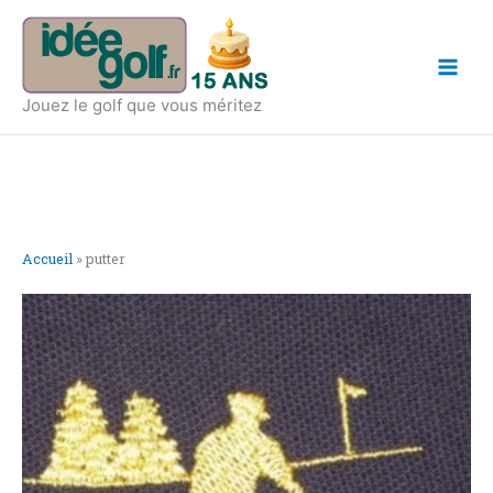
Aller
Main
au
Men
contenu
Jouez le golf que vous méritez
Accueil
»
putter