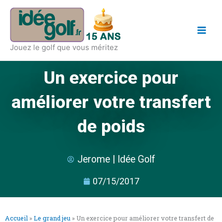
Aller
Main
au
Men
contenu
Jouez le golf que vous méritez
Un exercice pour
améliorer votre transfert
de poids
Jerome | Idée Golf
07/15/2017
Accueil
»
Le grand jeu
»
Un exercice pour améliorer votre transfert de