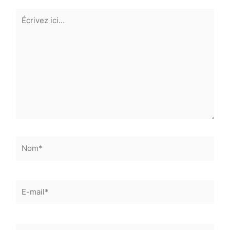
Écrivez
ici…
Nom*
E-
mail*
Site