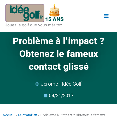
Aller
Main
au
Men
contenu
Jouez le golf que vous méritez
Problème à l’impact ?
Obtenez le fameux
contact glissé
Jerome | Idée Golf
04/21/2017
Accueil
»
Le grand jeu
»
Problème à l’impact ? Obtenez le fameux