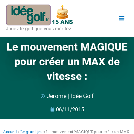
Aller
Main
au
Men
contenu
Jouez le golf que vous méritez
Le mouvement MAGIQUE
pour créer un MAX de
vitesse :
Jerome | Idée Golf
06/11/2015
Accueil
»
Le grand jeu
»
Le mouvement MAGIQUE pour créer un MAX