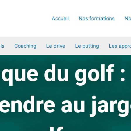
Accueil
Nos formations
No
ls
Coaching
Le drive
Le putting
Les appr
que du golf :
ndre au jar