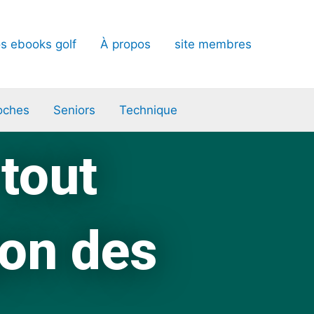
s ebooks golf
À propos
site membres
oches
Seniors
Technique
 tout
gon des