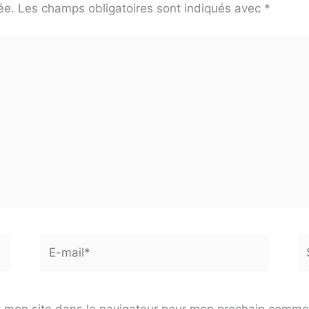
ée.
Les champs obligatoires sont indiqués avec
*
E-
Si
mail*
 mon site dans le navigateur pour mon prochain comme