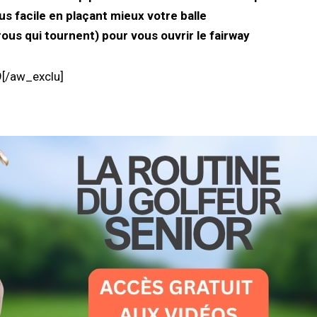
 facile en plaçant mieux votre balle
rous qui tournent) pour vous ouvrir le fairway
9[/aw_exclu]