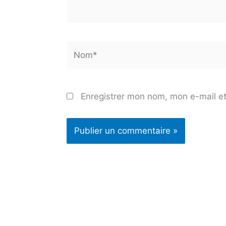
Nom*
Enregistrer mon nom, mon e-mail et