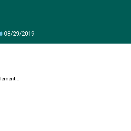
08/29/2019
cilement…