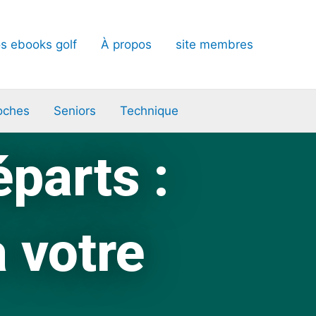
s ebooks golf
À propos
site membres
oches
Seniors
Technique
éparts :
à votre