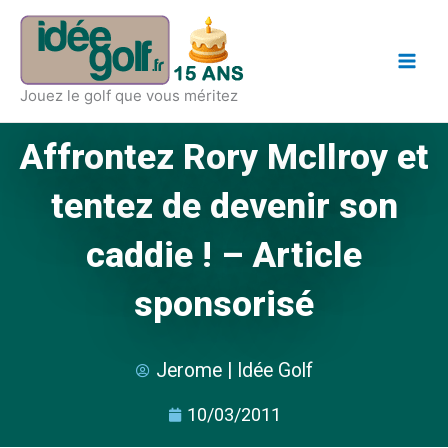
Aller
Main
au
Men
contenu
Jouez le golf que vous méritez
Affrontez Rory McIlroy et
tentez de devenir son
caddie ! – Article
sponsorisé
Jerome | Idée Golf
10/03/2011