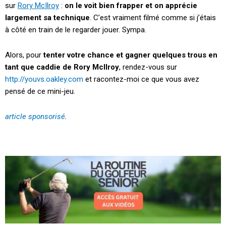
sur
Rory
McIlroy
:
on le voit bien frapper et on apprécie
largement sa technique
. C’est vraiment filmé comme si j’étais
à côté en train de le regarder jouer.
Sympa
.
Alors, pour
tenter votre chance et gagner quelques trous en
tant que caddie de
Rory
McIlroy
, rendez-vous sur
http
://
youvs.oakley.com
et racontez-moi ce que vous avez
pensé de ce mini-jeu.
article sponsorisé
.