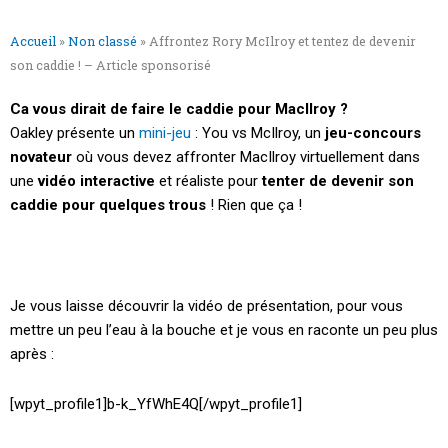
Accueil
»
Non classé
»
Affrontez Rory McIlroy et tentez de devenir
son caddie ! – Article sponsorisé
Ca
vous dirait de faire le caddie pour
MacIlroy
?
Oakley
présente un
mini-jeu
:
You
vs
McIlroy
, un
jeu-concours
novateur
où vous devez affronter
MacIlroy
virtuellement dans
une
vidéo
interactive
et réaliste pour
tenter de devenir son
caddie pour quelques trous
! Rien que ça !
Je vous laisse découvrir la vidéo de présentation, pour vous
mettre un peu l’eau à la bouche et je vous en raconte un peu plus
après :
[wpyt_profile1]b-k_YfWhE4Q[/wpyt_profile1]