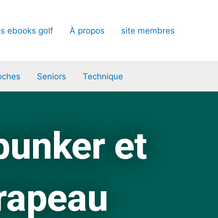
s ebooks golf
À propos
site membres
oches
Seniors
Technique
bunker et
drapeau