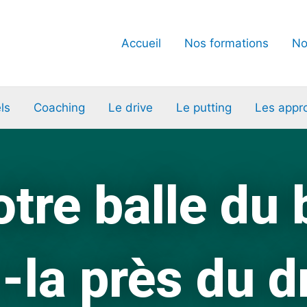
Accueil
Nos formations
No
ls
Coaching
Le drive
Le putting
Les appr
otre balle du 
-la près du 