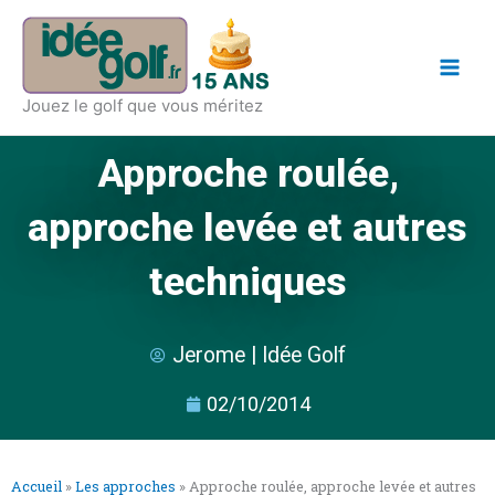
Aller
Main
au
Men
contenu
Jouez le golf que vous méritez
Approche roulée,
approche levée et autres
techniques
Jerome | Idée Golf
02/10/2014
Accueil
»
Les approches
»
Approche roulée, approche levée et autres