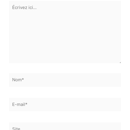
Écrivez
ici…
Nom*
E-
mail*
Site