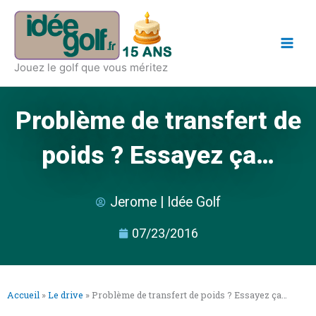
Aller
Main
au
Men
contenu
Jouez le golf que vous méritez
Problème de transfert de
poids ? Essayez ça…
Jerome | Idée Golf
07/23/2016
Accueil
»
Le drive
»
Problème de transfert de poids ? Essayez ça…