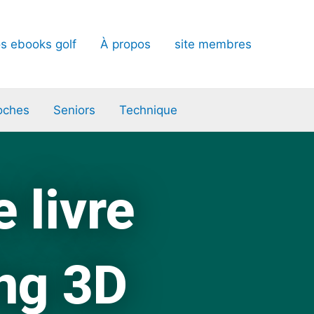
s ebooks golf
À propos
site membres
oches
Seniors
Technique
 livre
ing 3D