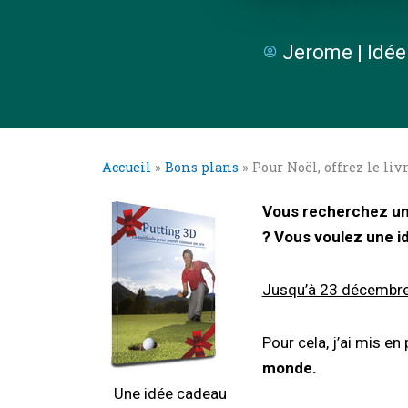
Jerome | Idée
Accueil
»
Bons plans
»
Pour Noël, offrez le li
Vous recherchez un 
? Vous voulez une id
Jusqu’à 23 décembr
Pour cela, j’ai mis en
monde.
Une idée cadeau