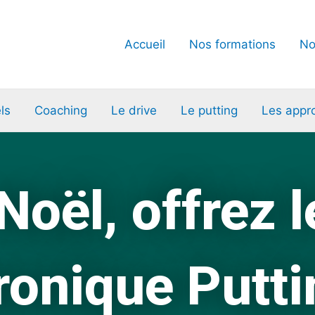
Accueil
Nos formations
No
ls
Coaching
Le drive
Le putting
Les appr
Noël, offrez le
ronique Putt