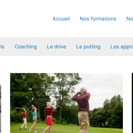
Accueil
Nos formations
No
ls
Coaching
Le drive
Le putting
Les appr