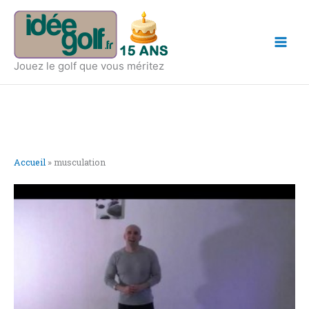
Aller
Main
au
Men
contenu
Jouez le golf que vous méritez
Accueil
»
musculation